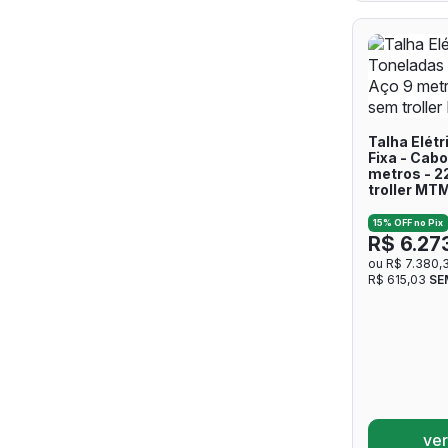
Talha Elétr
Fixa - Cabo
metros - 2
troller MT
15% OFF no Pix
R$ 6.27
ou R$ 7.380,
R$ 615,03
SE
ver