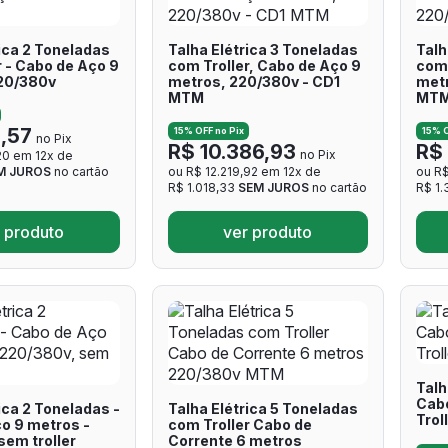
ica 2 Toneladas
Talha Elétrica 3 Toneladas
Talh
r - Cabo de Aço 9
com Troller, Cabo de Aço 9
com 
20/380v
metros, 220/380v - CD1
metr
MTM
MT
3,57
15% OFF no Pix
15% O
no Pix
R$ 10.386,93
R$ 
no Pix
20 em 12x de
M JUROS
no cartão
ou R$ 12.219,92 em 12x de
ou R$
R$ 1.018,33
SEM JUROS
no cartão
R$ 1
 produto
ver produto
Talh
Cab
ica 2 Toneladas -
Talha Elétrica 5 Toneladas
Trol
o 9 metros -
com Troller Cabo de
sem troller
Corrente 6 metros