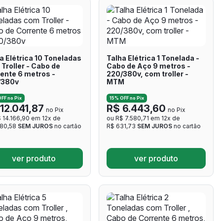
a Elétrica 10 Toneladas
Talha Elétrica 1 Tonelada -
Troller - Cabo de
Cabo de Aço 9 metros -
ente 6 metros -
220/380v, com troller -
/380v
MTM
FF no Pix
15% OFF no Pix
12.041,87
R$ 6.443,60
no Pix
no Pix
 14.166,90 em 12x de
ou R$ 7.580,71 em 12x de
180,58
SEM JUROS
no cartão
R$ 631,73
SEM JUROS
no cartão
ver produto
ver produto