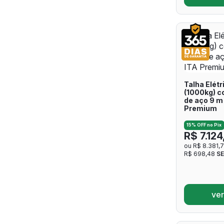
Talha Elétr
(1000kg) co
de aço 9 m
Premium
15% OFF no Pix
R$ 7.124
ou R$ 8.381,
R$ 698,48
S
ver