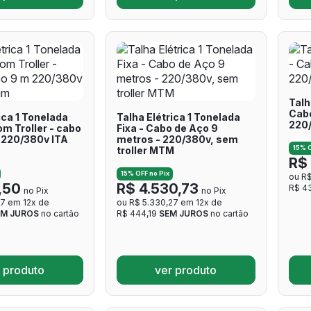
Talh
Cabo
ica 1 Tonelada
Talha Elétrica 1 Tonelada
220/
m Troller - cabo
Fixa - Cabo de Aço 9
 220/380v ITA
metros - 220/380v, sem
15% O
troller MTM
R$ 
15% OFF no Pix
ou R$
,50
R$ 4.530,73
R$ 4
no Pix
no Pix
77 em 12x de
ou R$ 5.330,27 em 12x de
EM JUROS
no cartão
R$ 444,19
SEM JUROS
no cartão
 produto
ver produto