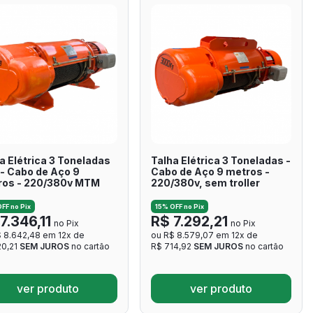
a Elétrica 3 Toneladas
Talha Elétrica 3 Toneladas -
 - Cabo de Aço 9
Cabo de Aço 9 metros -
ros - 220/380v MTM
220/380v, sem troller
FF no Pix
15% OFF no Pix
7.346,11
R$ 7.292,21
no Pix
no Pix
 8.642,48 em 12x de
ou R$ 8.579,07 em 12x de
20,21
SEM JUROS
no cartão
R$ 714,92
SEM JUROS
no cartão
ver produto
ver produto