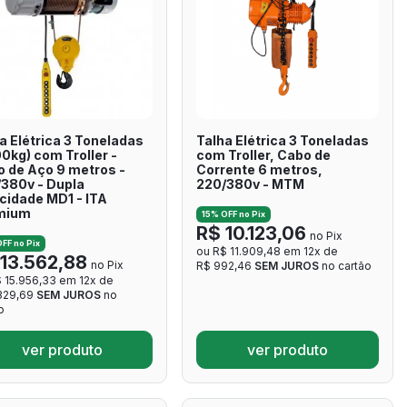
a Elétrica 3 Toneladas
Talha Elétrica 3 Toneladas
0kg) com Troller -
com Troller, Cabo de
 de Aço 9 metros -
Corrente 6 metros,
380v - Dupla
220/380v - MTM
cidade MD1 - ITA
mium
15% OFF no Pix
R$ 10.123,06
no Pix
FF no Pix
ou R$ 11.909,48 em 12x de
13.562,88
no Pix
R$ 992,46
SEM JUROS
no cartão
 15.956,33 em 12x de
.329,69
SEM JUROS
no
o
ver produto
ver produto