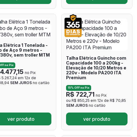
a Elétrica 1 Tonelada -
 de Aço 9 metros -
380v, sem troller MTM
Talha Elétrica Guincho com
Capacidade 100 a 200kg -
FF no Pix
Elevação de 10/20 Metros e
4.477,15
220v - Modelo PA200 ITA
no Pix
Premium
 5.267,24 em 12x de
38,94
SEM JUROS
no cartão
15% OFF no Pix
R$ 722,71
no Pix
ou R$ 850,25 em 12x de R$ 70,85
SEM JUROS
no cartão
ver produto
ver produto