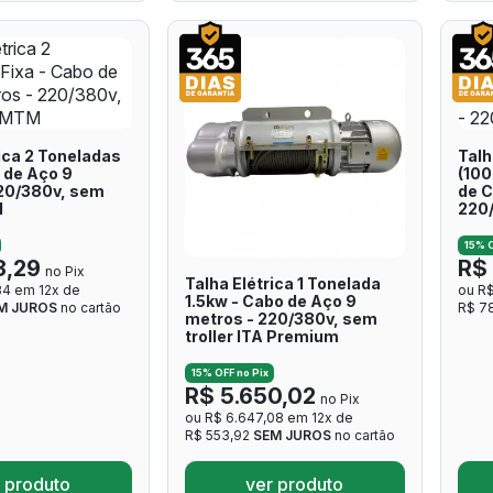
ica 2 Toneladas
Talh
 de Aço 9
(100
20/380v, sem
de C
M
220
15% O
3,29
R$ 
no Pix
Talha Elétrica 1 Tonelada
34 em 12x de
ou R$
1.5kw - Cabo de Aço 9
M JUROS
no cartão
R$ 7
metros - 220/380v, sem
troller ITA Premium
15% OFF no Pix
R$ 5.650,02
no Pix
ou R$ 6.647,08 em 12x de
R$ 553,92
SEM JUROS
no cartão
 produto
ver produto