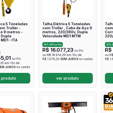
ica 5 Toneladas
Talha Elétrica 5 Toneladas
Talh
m Troller -
com Troller , Cabo de Aço 9
com 
o 9 metros -
metros, 220/380v, Dupla
Corr
 Dupla
Velocidade MD1 MTM
220
 MD1 - ITA
15% OFF no Pix
15% O
R$ 16.077,23
R$ 
no Pix
ou R$ 18.914,39 em 12x de
ou R$
55,01
no Pix
R$ 1.576,20
SEM JUROS
no cartão
R$ 1
,25 em 12x de
EM JUROS
no cartão
 produto
ver produto