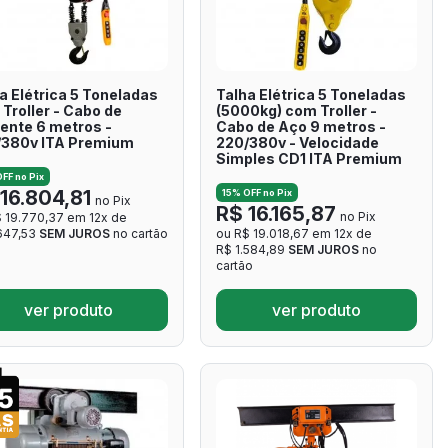
a Elétrica 5 Toneladas
Talha Elétrica 5 Toneladas
Troller - Cabo de
(5000kg) com Troller -
ente 6 metros -
Cabo de Aço 9 metros -
/380v ITA Premium
220/380v - Velocidade
Simples CD1 ITA Premium
FF no Pix
16.804,81
15% OFF no Pix
no Pix
R$ 16.165,87
no Pix
 19.770,37 em 12x de
.647,53
SEM JUROS
no cartão
ou R$ 19.018,67 em 12x de
R$ 1.584,89
SEM JUROS
no
cartão
ver produto
ver produto