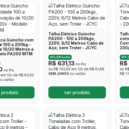
Talha Elétrico Guincho
Talh
PA200 - 100 a 200kgs,
com 
rica Guincho com
220V, 6/12 Metros Cabo de
Corr
 100 a 200kg -
Aço, sem Troler - JCYC
220
e 10/20 Metros e
delo PA200 MTM
15% OFF no Pix
15% O
R$ 631,13
R$ 
no Pix
0
ou R$ 742,50 em 12x de R$ 61,88
ou R$
no Pix
SEM JUROS
no cartão
R$ 1.
 em 12x de R$ 60,50
o cartão
 produto
ver produto