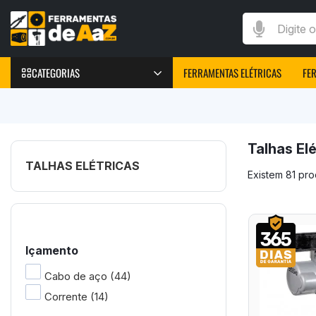
Digite o que v
CATEGORIAS
FERRAMENTAS ELÉTRICAS
FE
FERRAMENTAS
Furadeiras Elétricas
Talhas Elé
Parafusadeiras Elétricas
TALHAS ELÉTRICAS
Existem 81 pr
Chave de Impacto
Marteletes elétricos
Peças e Acessórios
Máquinas de Solda
Içamento
Cabo de aço
(44)
Corrente
(14)