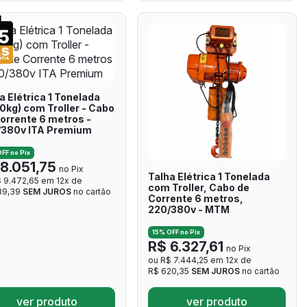
a Elétrica 1 Tonelada
0kg) com Troller - Cabo
orrente 6 metros -
/380v ITA Premium
FF no Pix
8.051,75
no Pix
Talha Elétrica 1 Tonelada
 9.472,65 em 12x de
com Troller, Cabo de
89,39
SEM JUROS
no cartão
Corrente 6 metros,
220/380v - MTM
15% OFF no Pix
R$ 6.327,61
no Pix
ou R$ 7.444,25 em 12x de
R$ 620,35
SEM JUROS
no cartão
ver produto
ver produto