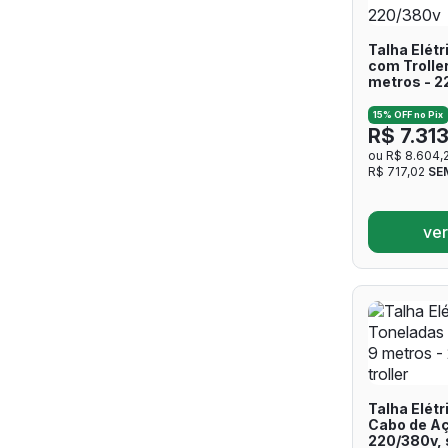
Talha Elétr
com Trolle
metros - 2
15% OFF no Pix
R$ 7.31
ou R$ 8.604,
R$ 717,02
SE
ver
Talha Elétr
Cabo de Aç
220/380v, 