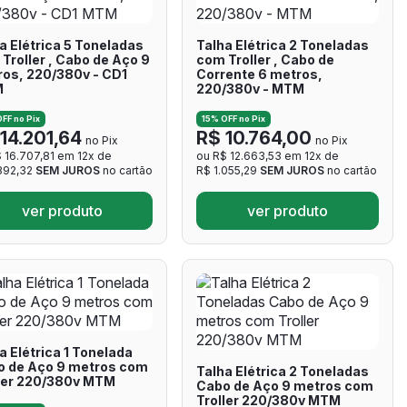
a Elétrica 5 Toneladas
Talha Elétrica 2 Toneladas
Troller , Cabo de Aço 9
com Troller , Cabo de
os, 220/380v - CD1
Corrente 6 metros,
M
220/380v - MTM
FF no Pix
15% OFF no Pix
14.201,64
R$ 10.764,00
no Pix
no Pix
 16.707,81 em 12x de
ou R$ 12.663,53 em 12x de
.392,32
SEM JUROS
no cartão
R$ 1.055,29
SEM JUROS
no cartão
ver produto
ver produto
a Elétrica 1 Tonelada
o de Aço 9 metros com
Talha Elétrica 2 Toneladas
ler 220/380v MTM
Cabo de Aço 9 metros com
Troller 220/380v MTM