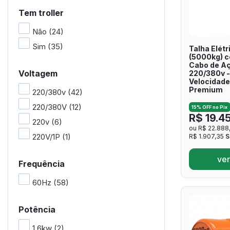
Tem troller
Não
(24)
Sim
(35)
Talha Elétr
(5000kg) co
Cabo de Aç
Voltagem
220/380v -
Velocidade
Premium
220/380v
(42)
220/380V
(12)
15% OFF no Pix
R$ 19.4
220v
(6)
ou R$ 22.888
220V/1P
(1)
R$ 1.907,35
S
ver
Frequência
60Hz
(58)
Potência
1.6kw
(2)