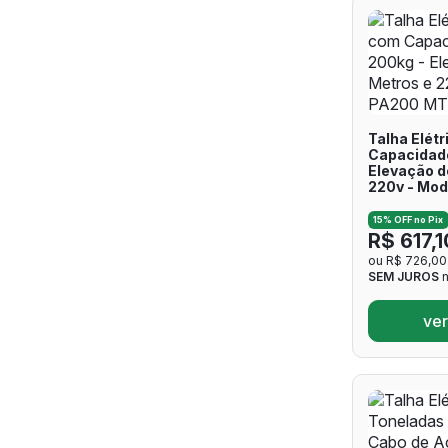
Talha Elét
Capacidade
Elevação d
220v - Mo
15% OFF no Pix
R$ 617,1
ou R$ 726,00
SEM JUROS
n
ver