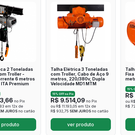
ica 2 Toneladas
Talha Elétrica 3 Toneladas
Talh
m Troller -
com Troller, Cabo de Aço 9
Fixa
rrente 6 metros
metros, 220/380v, Dupla
met
 ITA Premium
Velocidade MD1 MTM
15% O
R$ 
15% OFF no Pix
83,66
R$ 9.514,09
no Pix
no Pix
ou R$
,83 em 12x de
ou R$ 11.193,05 em 12x de
R$ 7
EM JUROS
no cartão
R$ 932,75
SEM JUROS
no cartão
 produto
ver produto