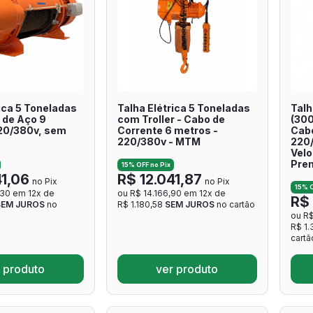
ica 5 Toneladas
Talha Elétrica 5 Toneladas
Talh
 de Aço 9
com Troller - Cabo de
(300
20/380v, sem
Corrente 6 metros -
Cabo
220/380v - MTM
220/
Velo
Pre
15% OFF no Pix
41,06
R$ 12.041,87
no Pix
no Pix
15% O
,30 em 12x de
ou R$ 14.166,90 em 12x de
R$ 
SEM JUROS
no
R$ 1.180,58
SEM JUROS
no cartão
ou R$
R$ 1
cartã
 produto
ver produto