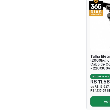
Talha Elétr
(2000kg) co
Cabo de Co
- 220/380v
15% OFF no Pix
R$ 11.5
ou R$ 13.627
R$ 1.135,65
S
ver