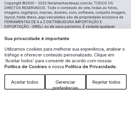
Copyright ©2000 - 2022
ferramentasdeaaz.com.br
, TODOS OS
DIREITOS RESERVADOS. Todo o conteúdo do site, todas as fotos,
imagens, logotipos, marcas, dizeres, som, software, conjunto imagem,
layout, trade dress, aqui veiculados são de propriedade exclusiva da
FERRAMENTAS DE A a Z DISTRIBUIDORA IMPORTAÇÃO E
EXPORTAÇÃO - EIRELI. ou de seus parceiros. É vedada qualquer
reprodução, total ou parcial, de qualquer elemento de identidade, sem
expressa autorização. A violação de qualquer direito mencionado
Sua privacidade é importante
implicará na responsabilização cível e criminal nos termos da Lei.
FERRAMENTAS DE A a Z DISTRIBUIDORA IMPORTAÇÃO E
Utilizamos cookies para melhorar sua experiência, analisar o
EXPORTAÇÃO - EIRELI - CNPJ: 30.356.735/0001-13 - Estrada das
tráfego e oferecer conteúdo personalizado. Clique em
Lágrimas 1986 loja 16 - Jd São Caetano - São Caetano do Sul - SP CEP
09580-500 - A inclusão no carrinho não garante o preço e/ou a
'Aceitar todos' para consentir de acordo com nossas
disponibilidade do produto. Caso os produtos apresentem
Política de Cookies
e nossa
Política de Privacidade
.
divergências de valores, o preço válido é o exibido na tela de
pagamento. Vendas sujeitas a análise e disponibilidade de estoque.
Aceitar todos
Gerenciar
Rejeitar todos
preferências
Powered by: