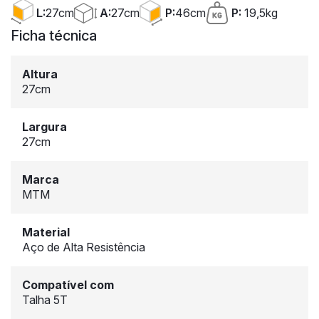
A:
27cm
L:
27cm
P:
46cm
P:
19,5kg
Ficha técnica
Altura
27cm
Largura
27cm
Marca
MTM
Material
Aço de Alta Resistência
Compatível com
Talha 5T