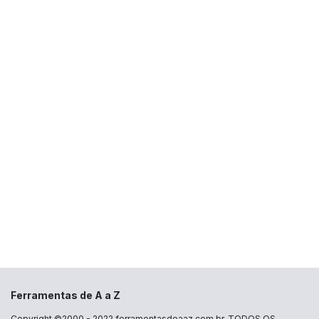
Ferramentas de A a Z
Copyright ©2000 - 2022
ferramentasdeaaz.com.br
, TODOS OS