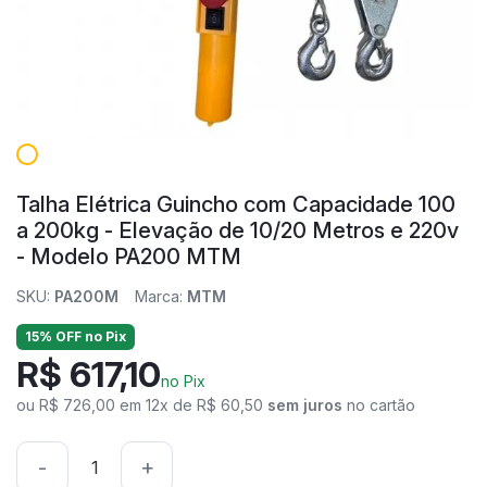
Talha Elétrica Guincho com Capacidade 100
a 200kg - Elevação de 10/20 Metros e 220v
- Modelo PA200 MTM
SKU:
PA200M
Marca:
MTM
15% OFF no Pix
R$ 617,10
no Pix
ou R$ 726,00 em 12x de R$ 60,50
sem juros
no cartão
-
+