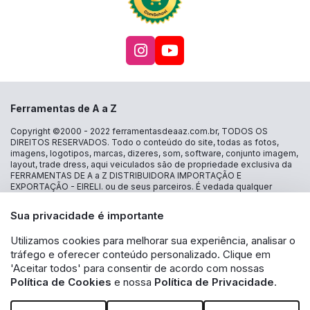
Acesse nosso Instagra
Acesse nosso canal
Ferramentas de A a Z
Copyright ©2000 - 2022
ferramentasdeaaz.com.br
, TODOS OS
DIREITOS RESERVADOS. Todo o conteúdo do site, todas as fotos,
imagens, logotipos, marcas, dizeres, som, software, conjunto imagem,
layout, trade dress, aqui veiculados são de propriedade exclusiva da
FERRAMENTAS DE A a Z DISTRIBUIDORA IMPORTAÇÃO E
EXPORTAÇÃO - EIRELI. ou de seus parceiros. É vedada qualquer
reprodução, total ou parcial, de qualquer elemento de identidade, sem
expressa autorização. A violação de qualquer direito mencionado
Sua privacidade é importante
implicará na responsabilização cível e criminal nos termos da Lei.
FERRAMENTAS DE A a Z DISTRIBUIDORA IMPORTAÇÃO E
Utilizamos cookies para melhorar sua experiência, analisar o
EXPORTAÇÃO - EIRELI - CNPJ: 30.356.735/0001-13 - Estrada das
Lágrimas 1986 loja 16 - Jd São Caetano - São Caetano do Sul - SP CEP
tráfego e oferecer conteúdo personalizado. Clique em
09580-500 - A inclusão no carrinho não garante o preço e/ou a
'Aceitar todos' para consentir de acordo com nossas
disponibilidade do produto. Caso os produtos apresentem
Política de Cookies
e nossa
Política de Privacidade
.
divergências de valores, o preço válido é o exibido na tela de
pagamento. Vendas sujeitas a análise e disponibilidade de estoque.