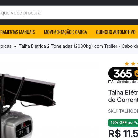
ocê procura
RRAMENTAS MANUAIS
MOVIMENTAÇÃO E CARGA
GUINCHO AUTOMOTIVO
tricas
Talha Elétrica 2 Toneladas (2000kg) com Troller - Cabo 
ITA
- Sinônimo de s
Talha Elét
de Corren
SKU:
TALHCO
15% OFF no Pi
R$ 11.