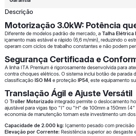
Garantia
Descrição
Motorização 3.0kW: Potência que
Diferente de modelos padrão de mercado, a
Talha Elétric
içamento mais estável e rápido (6,6 m/min), reduzindo o es
operam com ciclos de trabalho constantes e não podem permi
Segurança Certificada e Confor
A linha ITA Premium é rigorosamente desenvolvida para at
contra choques elétricos. O sistema inclui botão de parada
classificação
ISO M4
e proteção
IP54
, este equipamento su
Translação Ágil e Ajuste Versátil
O
Troller Motorizado
integrado permite o deslocamento ho
ajustável para vigas tipo "I" ou "H" de 100mm a 150mm (4" a
economia de manutenção tornam este investimento um dos mel
Capacidade de 2.000 kg:
Içamento pesado com precisão e 
Elevação por Corrente:
Resistência superior ao desgaste e