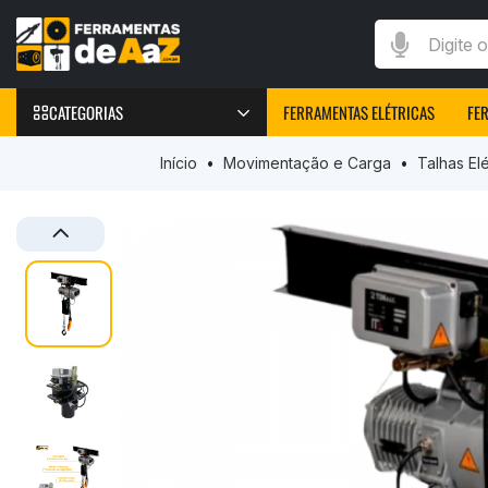
Digite o que v
CATEGORIAS
FERRAMENTAS ELÉTRICAS
FE
FERRAMENTAS
Início
Movimentação e Carga
Talhas Elé
Furadeiras Elétricas
Parafusadeiras Elétricas
Chave de Impacto
Marteletes elétricos
Peças e Acessórios
Máquinas de Solda