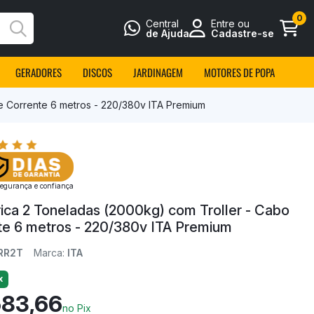
0
Central
Entre ou
Busca
de Ajuda
Cadastre-se
GERADORES
DISCOS
JARDINAGEM
MOTORES DE POPA
de Corrente 6 metros - 220/380v ITA Premium
egurança e confiança
rica 2 Toneladas (2000kg) com Troller - Cabo
te 6 metros - 220/380v ITA Premium
RR2T
Marca:
ITA
x
583,66
no Pix