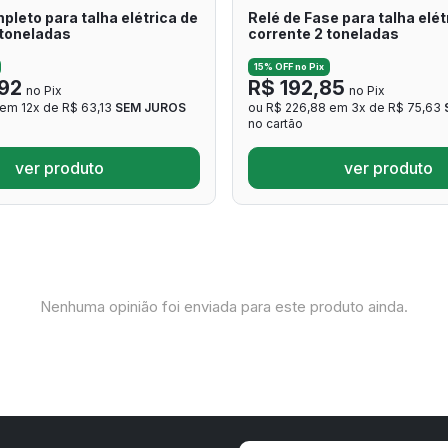
leto para talha elétrica de
Relé de Fase para talha elét
 toneladas
corrente 2 toneladas
15% OFF no Pix
92
R$ 192,85
no Pix
no Pix
 em 12x de R$ 63,13
SEM JUROS
ou R$ 226,88 em 3x de R$ 75,63
no cartão
ver produto
ver produto
Nenhuma opinião foi enviada para este produto ainda.