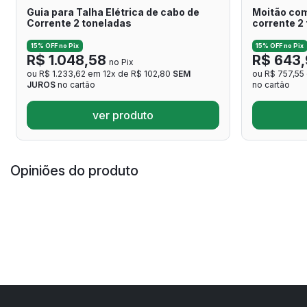
Guia para Talha Elétrica de cabo de
Moitão comp
Corrente 2 toneladas
corrente 2
15% OFF no Pix
15% OFF no Pix
R$ 1.048,58
R$ 643,
no Pix
ou R$ 1.233,62 em 12x de R$ 102,80
SEM
ou R$ 757,55
JUROS
no cartão
no cartão
ver produto
Opiniões do produto