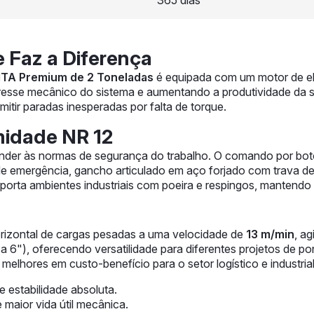
365 dias
 Faz a Diferença
a ITA Premium de 2 Toneladas
é equipada com um motor de 
tresse mecânico do sistema e aumentando a produtividade da su
tir paradas inesperadas por falta de torque.
midade NR 12
ender às normas de segurança do trabalho. O comando por bo
 de emergência, gancho articulado em aço forjado com trava de
porta ambientes industriais com poeira e respingos, mantendo 
rizontal de cargas pesadas a uma velocidade de
13 m/min
, a
 6"), oferecendo versatilidade para diferentes projetos de pon
hores em custo-benefício para o setor logístico e industrial
estabilidade absoluta.
 maior vida útil mecânica.