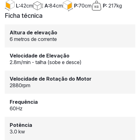
A:
84cm
L:
42cm
P:
70cm
P:
217kg
Ficha técnica
Altura de elevação
6 metros de corrente
Velocidade de Elevação
2.8m/min - talha (sobe e desce)
Velocidade de Rotação do Motor
2880rpm
Frequência
60Hz
Potência
3.0 kw