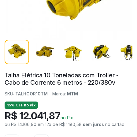
Talha Elétrica 10 Toneladas com Troller -
Cabo de Corrente 6 metros - 220/380v
SKU:
TALHCOR10TM
Marca:
MTM
15% OFF no Pix
R$ 12.041,87
no Pix
ou R$ 14.166,90 em 12x de R$ 1.180,58
sem juros
no cartão