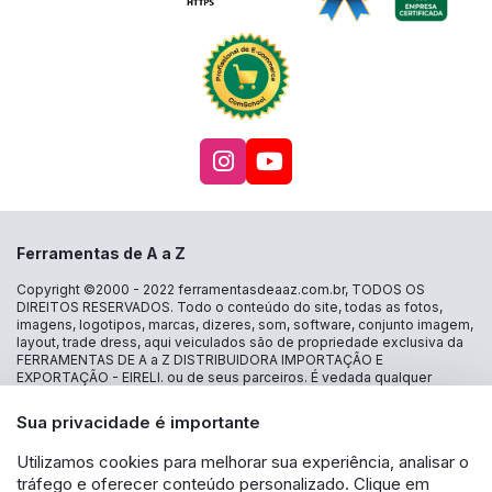
Acesse nosso Instagra
Acesse nosso canal
Ferramentas de A a Z
Copyright ©2000 - 2022
ferramentasdeaaz.com.br
, TODOS OS
DIREITOS RESERVADOS. Todo o conteúdo do site, todas as fotos,
imagens, logotipos, marcas, dizeres, som, software, conjunto imagem,
layout, trade dress, aqui veiculados são de propriedade exclusiva da
FERRAMENTAS DE A a Z DISTRIBUIDORA IMPORTAÇÃO E
EXPORTAÇÃO - EIRELI. ou de seus parceiros. É vedada qualquer
reprodução, total ou parcial, de qualquer elemento de identidade, sem
expressa autorização. A violação de qualquer direito mencionado
Sua privacidade é importante
implicará na responsabilização cível e criminal nos termos da Lei.
FERRAMENTAS DE A a Z DISTRIBUIDORA IMPORTAÇÃO E
Utilizamos cookies para melhorar sua experiência, analisar o
EXPORTAÇÃO - EIRELI - CNPJ: 30.356.735/0001-13 - Estrada das
tráfego e oferecer conteúdo personalizado. Clique em
Lágrimas 1986 loja 16 - Jd São Caetano - São Caetano do Sul - SP CEP