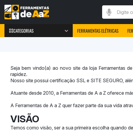
Digite o que v
CATEGORIAS
FERRAMENTAS ELÉTRICAS
FE
FERRAMENTAS
Furadeiras Elétricas
Parafusadeiras Elétricas
Seja bem vindo(a) ao novo site da loja
Ferramentas de
rapidez.
Chave de Impacto
Nosso site possui certificação SSL e SITE SEGURO, alé
Marteletes elétricos
Peças e Acessórios
Atuante desde 2010, a
Ferramentas de A a Z
oferece máq
Máquinas de Solda
​A
Ferramentas de A a Z
quer fazer parte da sua vida atr
VISÃO
Temos como visão, ser a sua primeira escolha quando des