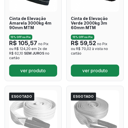
Cinta de Elevação
Cinta de Elevação
Amarela 3000kg 4m
Verde 2000kg 3m
90mm MTM
60mm MTM
15% OFF no Pix
15% OFF no Pix
R$ 105,57
R$ 59,52
no Pix
no Pix
ou R$ 124,20 em 2x de
ou R$ 70,02 à vista no
R$ 62,10
SEM JUROS
no
cartão
cartão
ver produto
ver produto
ESGOTADO
ESGOTADO