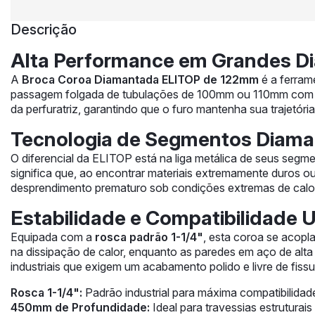
Descrição
Alta Performance em Grandes D
A
Broca Coroa Diamantada ELITOP de 122mm
é a ferram
passagem folgada de tubulações de 100mm ou 110mm com e
da perfuratriz, garantindo que o furo mantenha sua trajetór
Tecnologia de Segmentos Diaman
O diferencial da ELITOP está na liga metálica de seus segme
significa que, ao encontrar materiais extremamente duros 
desprendimento prematuro sob condições extremas de calor 
Estabilidade e Compatibilidade U
Equipada com a
rosca padrão 1-1/4"
, esta coroa se acopl
na dissipação de calor, enquanto as paredes em aço de alta
industriais que exigem um acabamento polido e livre de fissur
Rosca 1-1/4":
Padrão industrial para máxima compatibilidad
450mm de Profundidade:
Ideal para travessias estrutura