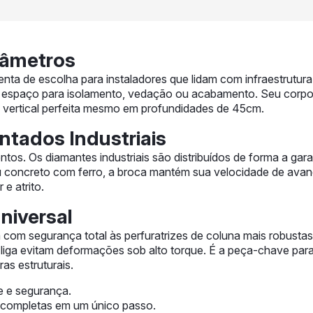
iâmetros
enta de escolha para instaladores que lidam com infraestrutur
spaço para isolamento, vedação ou acabamento. Seu corpo e
ia vertical perfeita mesmo em profundidades de 45cm.
tados Industriais
ntos. Os diamantes industriais são distribuídos de forma a gar
ou concreto com ferro, a broca mantém sua velocidade de avan
e atrito.
niversal
a com segurança total às perfuratrizes de coluna mais robusta
 liga evitam deformações sob alto torque. É a peça-chave para
as estruturais.
e e segurança.
is completas em um único passo.