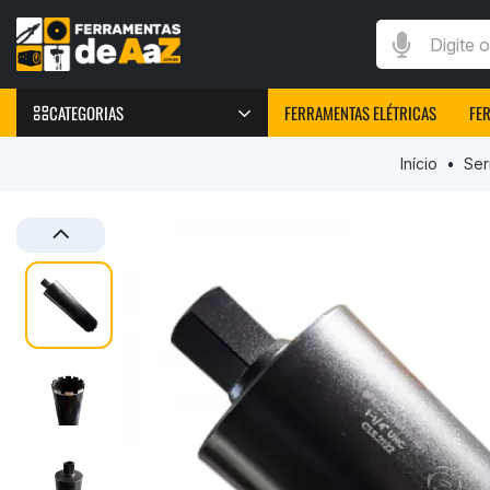
Digite o que v
CATEGORIAS
FERRAMENTAS ELÉTRICAS
FE
FERRAMENTAS
Início
Ser
Furadeiras Elétricas
Parafusadeiras Elétricas
Chave de Impacto
Marteletes elétricos
Peças e Acessórios
Máquinas de Solda