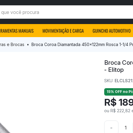
ocê procura
RRAMENTAS MANUAIS
MOVIMENTAÇÃO E CARGA
GUINCHO AUTOMOTIVO
ras e Brocas
Broca Coroa Diamantada 450x122mm Rosca 1-1/4 Pre
Broca Cor
- Elitop
SKU:
ELCLS21
15% OFF no Pi
R$ 18
ou R$ 222,82 
-