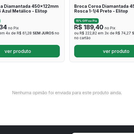
oa Diamantada 450x122mm
Broca Coroa Diamantada 
 Azul Metálico - Elitop
Rosca 1-1/4 Preto - Elitop
15% OFF no Pix
34
R$ 189,40
no Pix
no Pix
 em 4x de R$ 61,28
SEM JUROS
no
ou R$ 222,82 em 3x de R$ 74,27
no cartão
ver produto
ver produto
Nenhuma opinião foi enviada para este produto ainda.