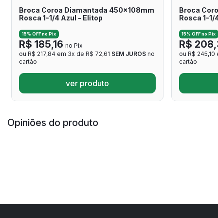
Broca Coroa Diamantada 450x108mm
Broca Cor
Rosca 1-1/4 Azul - Elitop
Rosca 1-1/4
15% OFF no Pix
15% OFF no Pix
R$ 185,16
R$ 208,
no Pix
ou R$ 217,84 em 3x de R$ 72,61
SEM JUROS
no
ou R$ 245,10
cartão
cartão
ver produto
Opiniões do produto