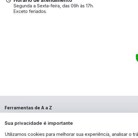
Segunda a Sexta-feira, das 09h às 17h.
Exceto feriados.
Ferramentas de A a Z
Copyright ©2000 - 2022
ferramentasdeaaz.com.br
, TODOS OS DIREITOS R
Sua privacidade é importante
aqui veiculados são de propriedade exclusiva da FERRAMENTAS DE A a Z
de identidade, sem expressa autorização. A violação de qualquer direi
EXPORTAÇÃO - EIRELI - CNPJ: 30.356.735/0001-13 - Estrada das Lágrimas 
Utilizamos cookies para melhorar sua experiência, analisar o 
produto. Caso os produtos apresentem divergências de valores, o preço v