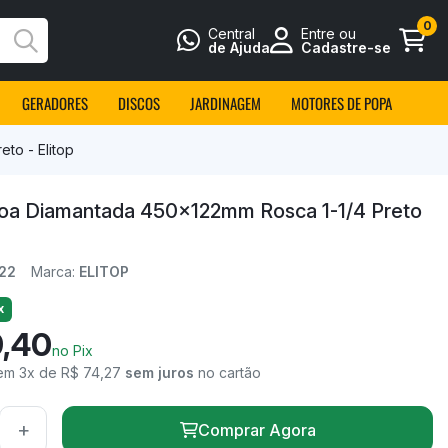
0
Central
Entre ou
Busca
de Ajuda
Cadastre-se
GERADORES
DISCOS
JARDINAGEM
MOTORES DE POPA
to - Elitop
oa Diamantada 450x122mm Rosca 1-1/4 Preto
22
Marca:
ELITOP
x
9,40
no Pix
em 3x de R$ 74,27
sem juros
no cartão
+
Comprar Agora