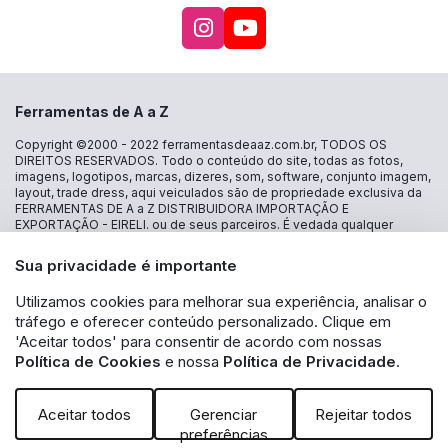
Acesse nosso Instagra
Acesse nosso canal
Ferramentas de A a Z
Copyright ©2000 - 2022
ferramentasdeaaz.com.br
, TODOS OS
DIREITOS RESERVADOS. Todo o conteúdo do site, todas as fotos,
imagens, logotipos, marcas, dizeres, som, software, conjunto imagem,
layout, trade dress, aqui veiculados são de propriedade exclusiva da
FERRAMENTAS DE A a Z DISTRIBUIDORA IMPORTAÇÃO E
EXPORTAÇÃO - EIRELI. ou de seus parceiros. É vedada qualquer
reprodução, total ou parcial, de qualquer elemento de identidade, sem
expressa autorização. A violação de qualquer direito mencionado
Sua privacidade é importante
implicará na responsabilização cível e criminal nos termos da Lei.
FERRAMENTAS DE A a Z DISTRIBUIDORA IMPORTAÇÃO E
Utilizamos cookies para melhorar sua experiência, analisar o
EXPORTAÇÃO - EIRELI - CNPJ: 30.356.735/0001-13 - Estrada das
tráfego e oferecer conteúdo personalizado. Clique em
Lágrimas 1986 loja 16 - Jd São Caetano - São Caetano do Sul - SP CEP
09580-500 - A inclusão no carrinho não garante o preço e/ou a
'Aceitar todos' para consentir de acordo com nossas
disponibilidade do produto. Caso os produtos apresentem
Política de Cookies
e nossa
Política de Privacidade
.
divergências de valores, o preço válido é o exibido na tela de
pagamento. Vendas sujeitas a análise e disponibilidade de estoque.
Aceitar todos
Gerenciar
Rejeitar todos
preferências
Powered by: