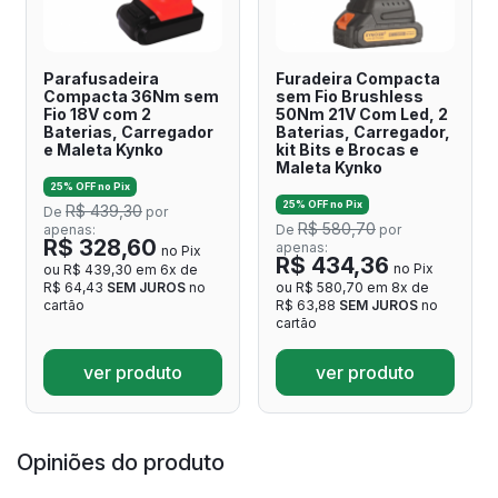
Parafusadeira
Furadeira Compacta
Compacta 36Nm sem
sem Fio Brushless
Fio 18V com 2
50Nm 21V Com Led, 2
Baterias, Carregador
Baterias, Carregador,
e Maleta Kynko
kit Bits e Brocas e
Maleta Kynko
25% OFF no Pix
25% OFF no Pix
R$ 439,30
De
por
R$ 580,70
apenas:
De
por
R$ 328,60
apenas:
no Pix
R$ 434,36
no Pix
ou R$ 439,30 em 6x de
R$ 64,43
SEM JUROS
no
ou R$ 580,70 em 8x de
cartão
R$ 63,88
SEM JUROS
no
cartão
ver produto
ver produto
Opiniões do produto