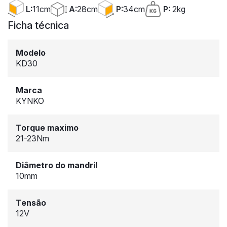
A:
28cm
L:
11cm
P:
34cm
P:
2kg
Ficha técnica
Modelo
KD30
Marca
KYNKO
Torque maximo
21-23Nm
Diâmetro do mandril
10mm
Tensão
12V