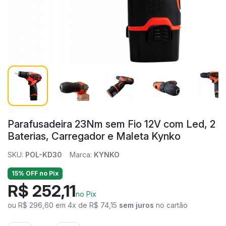
Parafusadeira 23Nm sem Fio 12V com Led, 2
Baterias, Carregador e Maleta Kynko
SKU:
POL-KD30
Marca:
KYNKO
15% OFF no Pix
R$ 252,11
no Pix
ou R$ 296,60 em 4x de R$ 74,15
sem juros
no cartão