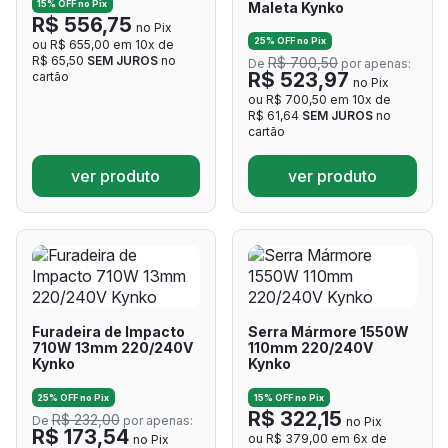
15% OFF no Pix
Maleta Kynko
R$ 556,75
no Pix
25% OFF no Pix
ou R$ 655,00 em 10x de
R$ 65,50
SEM JUROS
no
R$ 700,50
De
por apenas:
R$ 523,97
cartão
no Pix
ou R$ 700,50 em 10x de
R$ 61,64
SEM JUROS
no
cartão
ver produto
ver produto
Furadeira de Impacto
Serra Mármore 1550W
710W 13mm 220/240V
110mm 220/240V
Kynko
Kynko
25% OFF no Pix
15% OFF no Pix
R$ 322,15
R$ 232,00
De
por apenas:
no Pix
R$ 173,54
ou R$ 379,00 em 6x de
no Pix