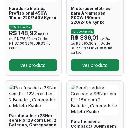
Furadeira Elétrica
Misturador Elétrico
Profissional 450W
para Argamassa
10mm 220/240V Kynko
800W 160mm
220/240V Kynko
15% OFF no Pix
R$ 148,92
15% OFF no Pix
no Pix
R$ 336,01
no Pix
ou R$ 175,20 em 2x de
R$ 87,60
SEM JUROS
no
ou R$ 395,30 em 6x de
cartão
R$ 65,88
SEM JUROS
no
cartão
ver produto
ver produto
Parafusadeira 23Nm
sem Fio 12V com Led, 2
Parafusadeira
Baterias, Carregador e
Compacta 36Nm sem