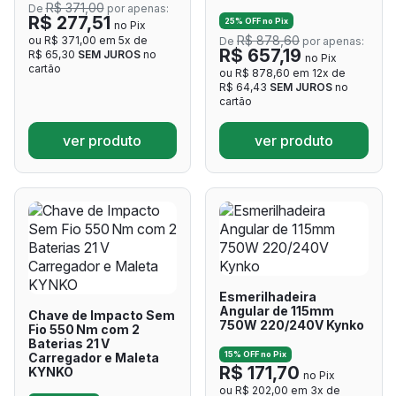
R$ 371,00
De
por apenas:
R$ 277,51
25% OFF no Pix
no Pix
R$ 878,60
ou R$ 371,00 em 5x de
De
por apenas:
R$ 657,19
R$ 65,30
SEM JUROS
no
no Pix
cartão
ou R$ 878,60 em 12x de
R$ 64,43
SEM JUROS
no
cartão
ver produto
ver produto
Esmerilhadeira
Angular de 115mm
Chave de Impacto Sem
750W 220/240V Kynko
Fio 550 Nm com 2
Baterias 21 V
15% OFF no Pix
Carregador e Maleta
R$ 171,70
KYNKO
no Pix
ou R$ 202,00 em 3x de