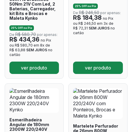
50Nm 21V Com Led, 2
25% OFF no Pix
Baterias, Carregador,
R$ 246,50
De
por apenas:
kit Bits e Brocas e
R$ 184,38
Maleta Kynko
no Pix
ou R$ 246,50 em 3x de
R$ 72,31
SEM JUROS
no
25% OFF no Pix
cartão
R$ 580,70
De
por apenas:
R$ 434,36
no Pix
ou R$ 580,70 em 8x de
R$ 63,88
SEM JUROS
no
cartão
ver produto
ver produto
Esmerilhadeira
Angular de 180mm
Martelete Perfurador
2300W 220/240V
de 26mm 800W