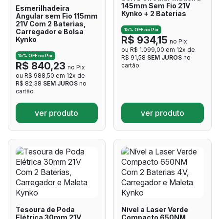
145mm Sem Fio 21V
Esmerilhadeira
Kynko + 2 Baterias
Angular sem Fio 115mm
21V Com 2 Baterias,
15% OFF no Pix
Carregador e Bolsa
R$ 934,15
Kynko
no Pix
ou R$ 1.099,00 em 12x de
15% OFF no Pix
R$ 91,58
SEM JUROS
no
R$ 840,23
cartão
no Pix
ou R$ 988,50 em 12x de
R$ 82,38
SEM JUROS
no
cartão
ver produto
ver produto
Tesoura de Poda
Nível a Laser Verde
Elétrica 30mm 21V
Compacto 650NM