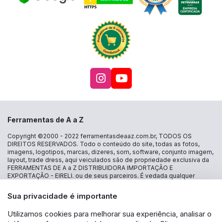
Acesse nosso Instagra
Acesse nosso canal
Ferramentas de A a Z
Copyright ©2000 - 2022
ferramentasdeaaz.com.br
, TODOS OS
DIREITOS RESERVADOS. Todo o conteúdo do site, todas as fotos,
imagens, logotipos, marcas, dizeres, som, software, conjunto imagem,
layout, trade dress, aqui veiculados são de propriedade exclusiva da
FERRAMENTAS DE A a Z DISTRIBUIDORA IMPORTAÇÃO E
EXPORTAÇÃO - EIRELI. ou de seus parceiros. É vedada qualquer
reprodução, total ou parcial, de qualquer elemento de identidade, sem
expressa autorização. A violação de qualquer direito mencionado
Sua privacidade é importante
implicará na responsabilização cível e criminal nos termos da Lei.
FERRAMENTAS DE A a Z DISTRIBUIDORA IMPORTAÇÃO E
Utilizamos cookies para melhorar sua experiência, analisar o
EXPORTAÇÃO - EIRELI - CNPJ: 30.356.735/0001-13 - Estrada das