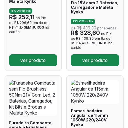
Maleta Kynko
Fio 18V com 2 Baterias,
Carregador e Maleta
15% OFF no Pix
Kynko
R$ 252,11
no Pix
25% OFF no Pix
ou R$ 296,60 em 4x de
R$ 74,15
SEM JUROS
no
R$ 439,30
De
por apenas:
R$ 328,60
cartão
no Pix
ou R$ 439,30 em 6x de
R$ 64,43
SEM JUROS
no
cartão
ver produto
ver produto
Esmerilhadeira
Angular de 115mm
1050W 220/240V
Furadeira Compacta
Kynko
sem Fio Brushless