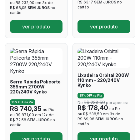
R$ 63,17
SEM JUROS
no
ou R$ 232,00 em 3x de
cartão
R$ 68,05
SEM JUROS
no
cartão
ver produto
ver produto
Lixadeira Orbital 200W
110mm - 220/240V
Serra Rápida Policorte
Kynko
355mm 2700W
220/240V Kynko
25% OFF no Pix
R$ 238,50
15% OFF no Pix
De
por apenas:
R$ 178,40
R$ 740,35
no Pix
no Pix
ou R$ 238,50 em 3x de
ou R$ 871,00 em 12x de
R$ 69,96
SEM JUROS
no
R$ 72,58
SEM JUROS
no
cartão
cartão
ver produto
ver produto