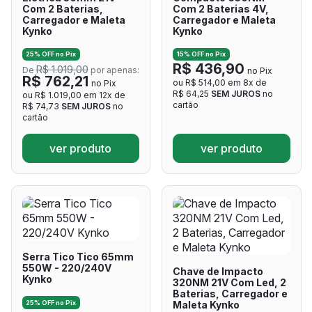
Com 2 Baterias,
Com 2 Baterias 4V,
Carregador e Maleta
Carregador e Maleta
Kynko
Kynko
25% OFF no Pix
15% OFF no Pix
R$ 436,90
R$ 1.019,00
De
por apenas:
no Pix
R$ 762,21
ou R$ 514,00 em 8x de
no Pix
R$ 64,25
SEM JUROS
no
ou R$ 1.019,00 em 12x de
cartão
R$ 74,73
SEM JUROS
no
cartão
ver produto
ver produto
Serra Tico Tico 65mm
550W - 220/240V
Chave de Impacto
Kynko
320NM 21V Com Led, 2
Baterias, Carregador e
25% OFF no Pix
Maleta Kynko