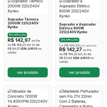
Soprador Térmico
2000W 220/240V
Soprador e Aspirador
Kynko
Elétrico 800W
220/240V Kynko
15% OFF no Pix
R$ 142,97
25% OFF no Pix
no Pix
ou R$ 168,20 em 2x de
R$ 190,20
De
por apenas:
R$ 142,27
R$ 84,10
SEM JUROS
no
no Pix
cartão
ou R$ 190,20 em 2x de
R$ 83,69
SEM JUROS
no
cartão
ver produto
ver produto