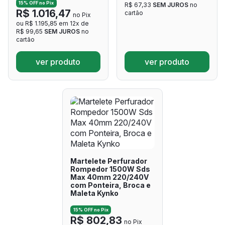
15% OFF no Pix
R$ 67,33
SEM JUROS
no
R$ 1.016,47
cartão
no Pix
ou R$ 1.195,85 em 12x de
R$ 99,65
SEM JUROS
no
cartão
ver produto
ver produto
Martelete Perfurador
Rompedor 1500W Sds
Max 40mm 220/240V
com Ponteira, Broca e
Maleta Kynko
15% OFF no Pix
R$ 802,83
no Pix