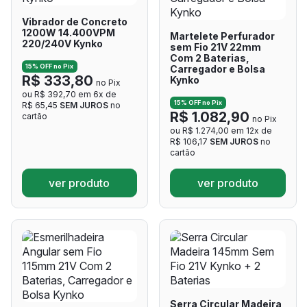
Vibrador de Concreto
1200W 14.400VPM
Martelete Perfurador
220/240V Kynko
sem Fio 21V 22mm
Com 2 Baterias,
15% OFF no Pix
Carregador e Bolsa
R$ 333,80
Kynko
no Pix
ou R$ 392,70 em 6x de
15% OFF no Pix
R$ 65,45
SEM JUROS
no
R$ 1.082,90
cartão
no Pix
ou R$ 1.274,00 em 12x de
R$ 106,17
SEM JUROS
no
cartão
ver produto
ver produto
Serra Circular Madeira