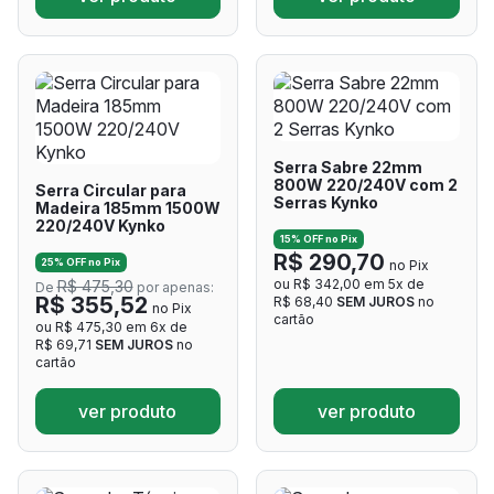
Serra Sabre 22mm
800W 220/240V com 2
Serra Circular para
Serras Kynko
Madeira 185mm 1500W
220/240V Kynko
15% OFF no Pix
R$ 290,70
25% OFF no Pix
no Pix
ou R$ 342,00 em 5x de
R$ 475,30
De
por apenas:
R$ 355,52
R$ 68,40
SEM JUROS
no
no Pix
cartão
ou R$ 475,30 em 6x de
R$ 69,71
SEM JUROS
no
cartão
ver produto
ver produto