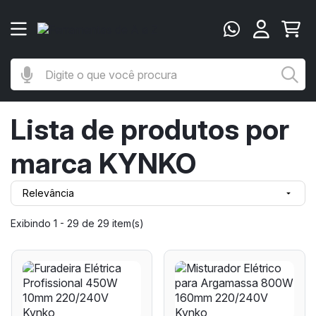
Digite o que você procura
Bu
Lista de produtos por
marca KYNKO
Relevância

Exibindo 1 - 29 de 29 item(s)