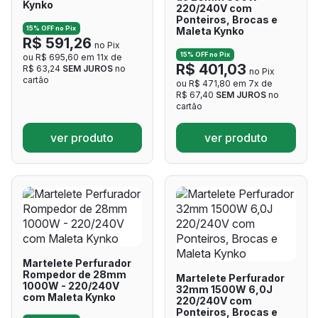
Kynko
220/240V com
Ponteiros, Brocas e
15% OFF no Pix
Maleta Kynko
R$ 591,26
no Pix
15% OFF no Pix
ou R$ 695,60 em 11x de
R$ 401,03
R$ 63,24
SEM JUROS
no
no Pix
cartão
ou R$ 471,80 em 7x de
R$ 67,40
SEM JUROS
no
cartão
ver produto
ver produto
Martelete Perfurador
Rompedor de 28mm
Martelete Perfurador
1000W - 220/240V
32mm 1500W 6,0J
com Maleta Kynko
220/240V com
Ponteiros, Brocas e