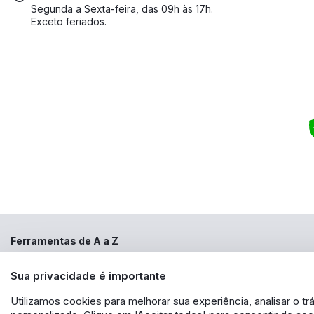
Segunda a Sexta-feira, das 09h às 17h.
Exceto feriados.
Ferramentas de A a Z
Copyright ©2000 - 2022
ferramentasdeaaz.com.br
, TODOS OS DIREITOS R
Sua privacidade é importante
aqui veiculados são de propriedade exclusiva da FERRAMENTAS DE A a Z
de identidade, sem expressa autorização. A violação de qualquer direi
EXPORTAÇÃO - EIRELI - CNPJ: 30.356.735/0001-13 - Estrada das Lágrimas 
Utilizamos cookies para melhorar sua experiência, analisar o 
produto. Caso os produtos apresentem divergências de valores, o preço v