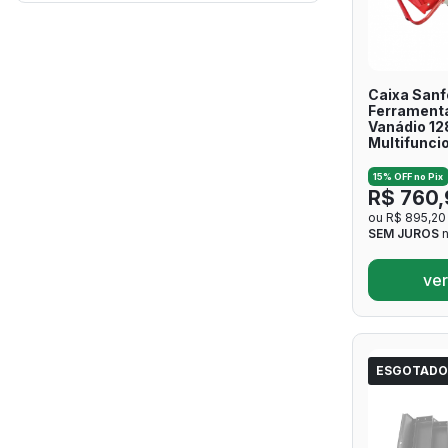
Caixa Sanf
Ferrament
Vanádio 12
Multifunci
15% OFF no Pix
R$ 760,
ou R$ 895,20
SEM JUROS
n
ver
ESGOTADO