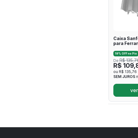
Caixa Sanf
para Ferr
19% OFF no Pix
R$ 135,7
De
R$ 109,
ou R$ 135,76
SEM JUROS
n
ver