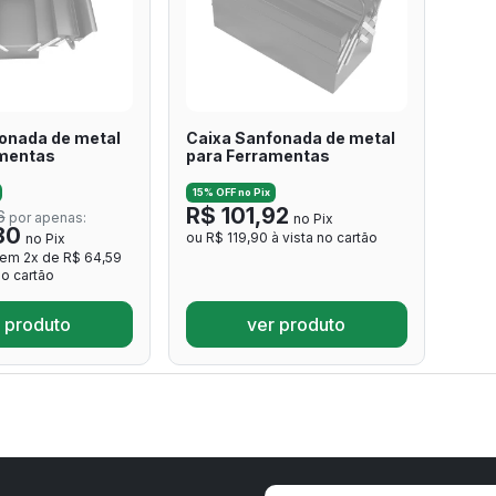
onada de metal
Caixa Sanfonada de metal
amentas
para Ferramentas
15% OFF no Pix
R$ 101,92
6
por apenas:
no Pix
80
ou R$ 119,90 à vista no cartão
no Pix
 em 2x de R$ 64,59
o cartão
 produto
ver produto