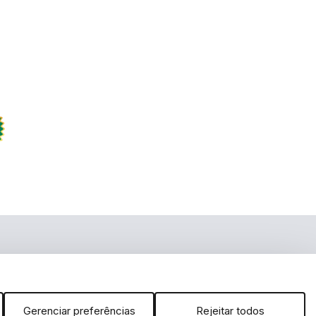
m
 no YouTube
arcas, dizeres, som, software, conjunto imagem, layout, trade dress,
É vedada qualquer reprodução, total ou parcial, de qualquer elemento
 da Lei. FERRAMENTAS DE A a Z DISTRIBUIDORA IMPORTAÇÃO E
 inclusão no carrinho não garante o preço e/ou a disponibilidade do
Gerenciar preferências
Rejeitar todos
ibilidade de estoque.