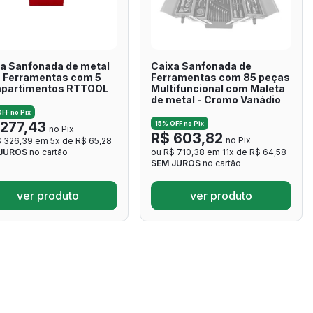
a Sanfonada de metal
Caixa Sanfonada de
a Ferramentas com 5
Ferramentas com 85 peças
partimentos RTTOOL
Multifuncional com Maleta
de metal - Cromo Vanádio
FF no Pix
 277,43
15% OFF no Pix
no Pix
R$ 603,82
no Pix
 326,39 em 5x de R$ 65,28
JUROS
no cartão
ou R$ 710,38 em 11x de R$ 64,58
SEM JUROS
no cartão
ver produto
ver produto