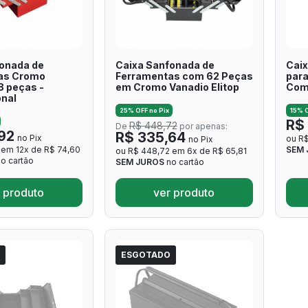
onada de
Caixa Sanfonada de
Caix
as Cromo
Ferramentas com 62 Peças
par
8 peças -
em Cromo Vanadio Elitop
Com
onal
25% OFF no Pix
15% O
R$
R$ 448,72
De
por apenas:
92
R$ 335,64
no Pix
ou R$
no Pix
 em 12x de R$ 74,60
SEM 
ou R$ 448,72 em 6x de R$ 65,81
o cartão
SEM JUROS
no cartão
 produto
ver produto
ESGOTADO