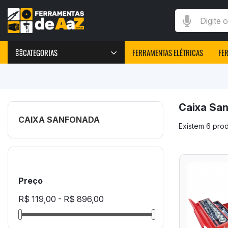
Digite o que v
CATEGORIAS
FERRAMENTAS ELÉTRICAS
FE
FERRAMENTAS
Furadeiras Elétricas
Caixa Sa
Parafusadeiras Elétricas
CAIXA SANFONADA
Existem 6 pro
Chave de Impacto
Marteletes elétricos
Peças e Acessórios
Máquinas de Solda
Preço
R$ 119,00 - R$ 896,00