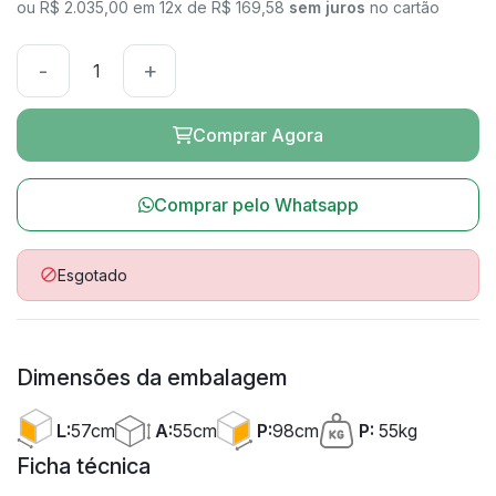
ou R$ 2.035,00 em 12x de R$ 169,58
sem juros
no cartão
-
+
Comprar Agora
Comprar pelo Whatsapp
Esgotado

Dimensões da embalagem
A:
55cm
L:
57cm
P:
98cm
P:
55kg
Ficha técnica