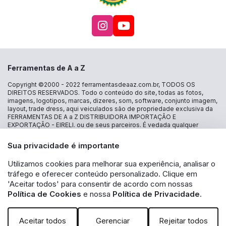
Acesse nosso Instagra
Acesse nosso canal
Ferramentas de A a Z
Copyright ©2000 - 2022
ferramentasdeaaz.com.br
, TODOS OS
DIREITOS RESERVADOS. Todo o conteúdo do site, todas as fotos,
imagens, logotipos, marcas, dizeres, som, software, conjunto imagem,
layout, trade dress, aqui veiculados são de propriedade exclusiva da
FERRAMENTAS DE A a Z DISTRIBUIDORA IMPORTAÇÃO E
EXPORTAÇÃO - EIRELI. ou de seus parceiros. É vedada qualquer
reprodução, total ou parcial, de qualquer elemento de identidade, sem
expressa autorização. A violação de qualquer direito mencionado
Sua privacidade é importante
implicará na responsabilização cível e criminal nos termos da Lei.
FERRAMENTAS DE A a Z DISTRIBUIDORA IMPORTAÇÃO E
Utilizamos cookies para melhorar sua experiência, analisar o
EXPORTAÇÃO - EIRELI - CNPJ: 30.356.735/0001-13 - Estrada das
tráfego e oferecer conteúdo personalizado. Clique em
Lágrimas 1986 loja 16 - Jd São Caetano - São Caetano do Sul - SP CEP
09580-500 - A inclusão no carrinho não garante o preço e/ou a
'Aceitar todos' para consentir de acordo com nossas
disponibilidade do produto. Caso os produtos apresentem
Política de Cookies
e nossa
Política de Privacidade
.
divergências de valores, o preço válido é o exibido na tela de
pagamento. Vendas sujeitas a análise e disponibilidade de estoque.
Aceitar todos
Gerenciar
Rejeitar todos