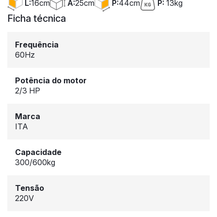
A:
25cm
L:
16cm
P:
44cm
P:
13kg
Ficha técnica
Frequência
60Hz
Potência do motor
2/3 HP
Marca
ITA
Capacidade
300/600kg
Tensão
220V