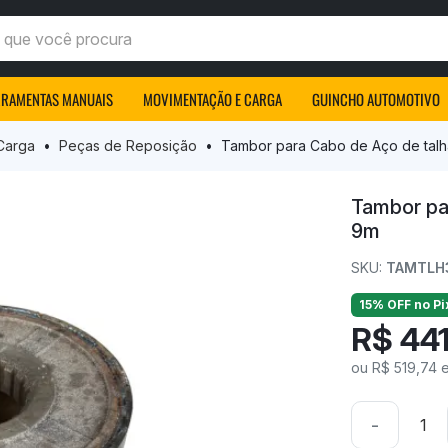
ocê procura
RRAMENTAS MANUAIS
MOVIMENTAÇÃO E CARGA
GUINCHO AUTOMOTIVO
Carga
Peças de Reposição
Tambor para Cabo de Aço de talha
Tambor par
9m
SKU:
TAMTLH
15% OFF no Pi
R$ 441
ou R$ 519,74 
-