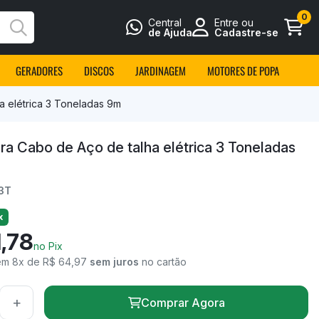
0
Central
Entre ou
Busca
de Ajuda
Cadastre-se
GERADORES
DISCOS
JARDINAGEM
MOTORES DE POPA
 elétrica 3 Toneladas 9m
a Cabo de Aço de talha elétrica 3 Toneladas
3T
x
,78
no Pix
em 8x de R$ 64,97
sem juros
no cartão
+
Comprar Agora