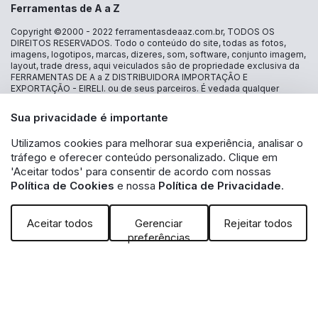
Ferramentas de A a Z
Copyright ©2000 - 2022
ferramentasdeaaz.com.br
, TODOS OS
DIREITOS RESERVADOS. Todo o conteúdo do site, todas as fotos,
imagens, logotipos, marcas, dizeres, som, software, conjunto imagem,
layout, trade dress, aqui veiculados são de propriedade exclusiva da
FERRAMENTAS DE A a Z DISTRIBUIDORA IMPORTAÇÃO E
EXPORTAÇÃO - EIRELI. ou de seus parceiros. É vedada qualquer
reprodução, total ou parcial, de qualquer elemento de identidade, sem
expressa autorização. A violação de qualquer direito mencionado
Sua privacidade é importante
implicará na responsabilização cível e criminal nos termos da Lei.
FERRAMENTAS DE A a Z DISTRIBUIDORA IMPORTAÇÃO E
Utilizamos cookies para melhorar sua experiência, analisar o
EXPORTAÇÃO - EIRELI - CNPJ: 30.356.735/0001-13 - Estrada das
tráfego e oferecer conteúdo personalizado. Clique em
Lágrimas 1986 loja 16 - Jd São Caetano - São Caetano do Sul - SP CEP
09580-500 - A inclusão no carrinho não garante o preço e/ou a
'Aceitar todos' para consentir de acordo com nossas
disponibilidade do produto. Caso os produtos apresentem
Política de Cookies
e nossa
Política de Privacidade
.
divergências de valores, o preço válido é o exibido na tela de
pagamento. Vendas sujeitas a análise e disponibilidade de estoque.
Aceitar todos
Gerenciar
Rejeitar todos
preferências
Powered by: