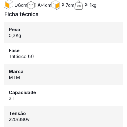
A:
4cm
L:
8cm
P:
7cm
P:
1kg
Ficha técnica
Peso
0,3Kg
Fase
Trifásico (3)
Marca
MTM
Capacidade
3T
Tensão
220/380v