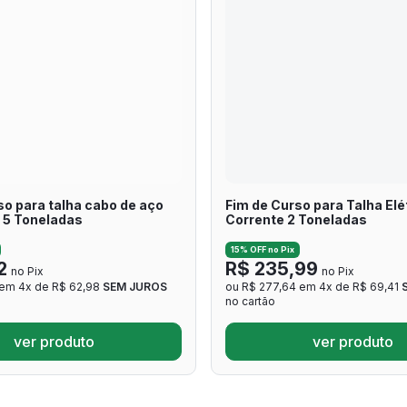
so para talha cabo de aço
Fim de Curso para Talha Elé
- 5 Toneladas
Corrente 2 Toneladas
15% OFF no Pix
2
R$ 235,99
no Pix
no Pix
 em 4x de R$ 62,98
SEM JUROS
ou R$ 277,64 em 4x de R$ 69,41
no cartão
ver produto
ver produto