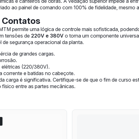
 químicas e canteiros de obras. A vedação superior impede a e
enviado ao painel de comando com 100% de fidelidade, mesmo 
s Contatos
 MTM permite uma lógica de controle mais sofisticada, podendo
com tensões de
220V e 380V
o torna um componente universal p
 de segurança operacional da planta.
ércia de grandes cargas.
orrosão.
s elétricas (220/380V).
 corrente e batidas no cabeçote.
 da carga é significativa. Certifique-se de que o fim de curso
 físico entre as partes mecânicas.