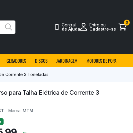
0
Central
Entre ou
Busca
de Ajuda
Cadastre-se
GERADORES
DISCOS
JARDINAGEM
MOTORES DE POPA
 de Corrente 3 Toneladas
so para Talha Elétrica de Corrente 3
3T
Marca:
MTM
x
5,99