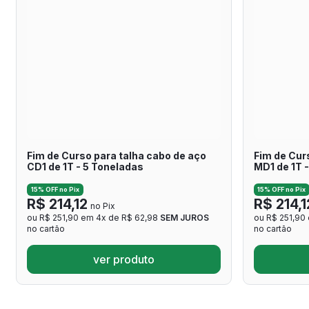
Fim de Curso para talha cabo de aço
Fim de Cur
CD1 de 1T - 5 Toneladas
MD1 de 1T 
15% OFF no Pix
15% OFF no Pix
R$ 214,12
R$ 214,1
no Pix
ou R$ 251,90 em 4x de R$ 62,98
SEM JUROS
ou R$ 251,90
no cartão
no cartão
ver produto