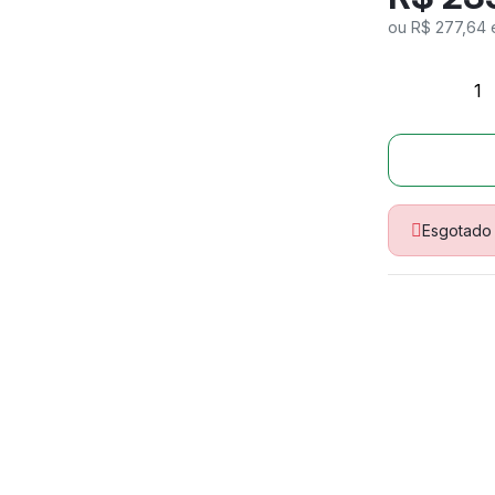
ou R$ 277,64 
Esgotado
