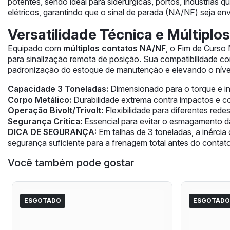
potentes, sendo ideal para siderúrgicas, portos, indústrias
elétricos, garantindo que o sinal de parada (NA/NF) seja 
Versatilidade Técnica e Múltiplo
Equipado com
múltiplos contatos NA/NF
, o Fim de Curso
para sinalização remota de posição. Sua compatibilidade 
padronização do estoque de manutenção e elevando o nível
Capacidade 3 Toneladas:
Dimensionado para o torque e in
Corpo Metálico:
Durabilidade extrema contra impactos e c
Operação Bivolt/Trivolt:
Flexibilidade para diferentes rede
Segurança Crítica:
Essencial para evitar o esmagamento da
DICA DE SEGURANÇA:
Em talhas de 3 toneladas, a inércia
segurança suficiente para a frenagem total antes do contato
Você também pode gostar
ESGOTADO
ESGOTADO