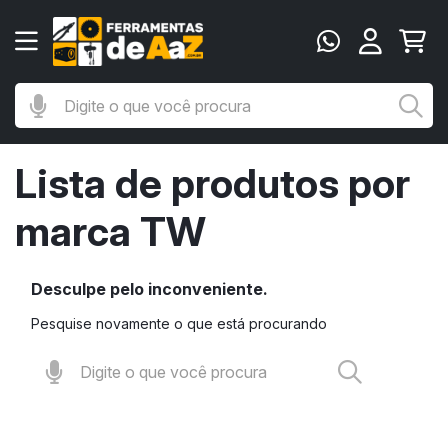
Digite o que você procura
Bu
Lista de produtos por
marca TW
Desculpe pelo inconveniente.
Pesquise novamente o que está procurando
Digite o que você procura
Busca