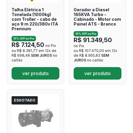
Talha Elétrica 1
Gerador a Diesel
Tonelada (1000kg)
165KVA Turbo -
com Troller - cabo de
Cabinado - Motor com
aço 9 m 220/380v ITA
Painel ATS - Branco
Premium
15% OFF no Pix
R$ 91.349,50
15% OFF no Pix
R$ 7.124,50
no Pix
no Pix
ou R$ 8.381,77 em 12x de
ou R$ 107.470,00 em 12x
R$ 698,48
SEM JUROS
no
de R$ 8.955,83
SEM
cartão
JUROS
no cartão
ver produto
ver produto
ESGOTADO