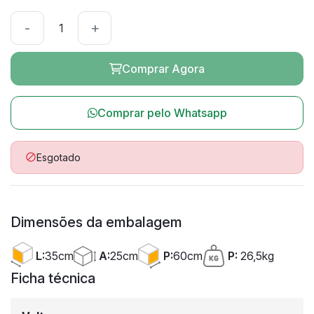
-
+
Comprar Agora
Comprar pelo Whatsapp
Esgotado

Dimensões da embalagem
A:
25cm
L:
35cm
P:
60cm
P:
26,5kg
Ficha técnica