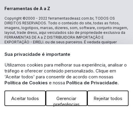
Ferramentas de A a Z
Copyright ©2000 - 2022
ferramentasdeaaz.com.br
, TODOS OS
DIREITOS RESERVADOS. Todo o conteúdo do site, todas as fotos,
imagens, logotipos, marcas, dizeres, som, software, conjunto imagem,
layout, trade dress, aqui veiculados são de propriedade exclusiva da
FERRAMENTAS DE A a Z DISTRIBUIDORA IMPORTAÇÃO E
EXPORTAÇÃO - EIRELI. ou de seus parceiros. É vedada qualquer
reprodução, total ou parcial, de qualquer elemento de identidade, sem
expressa autorização. A violação de qualquer direito mencionado
Sua privacidade é importante
implicará na responsabilização cível e criminal nos termos da Lei.
FERRAMENTAS DE A a Z DISTRIBUIDORA IMPORTAÇÃO E
Utilizamos cookies para melhorar sua experiência, analisar o
EXPORTAÇÃO - EIRELI - CNPJ: 30.356.735/0001-13 - Estrada das
tráfego e oferecer conteúdo personalizado. Clique em
Lágrimas 1986 loja 16 - Jd São Caetano - São Caetano do Sul - SP CEP
09580-500 - A inclusão no carrinho não garante o preço e/ou a
'Aceitar todos' para consentir de acordo com nossas
disponibilidade do produto. Caso os produtos apresentem
Política de Cookies
e nossa
Política de Privacidade
.
divergências de valores, o preço válido é o exibido na tela de
pagamento. Vendas sujeitas a análise e disponibilidade de estoque.
Aceitar todos
Gerenciar
Rejeitar todos
preferências
Powered by: