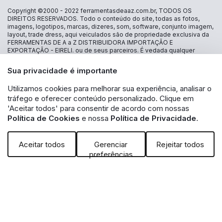
Copyright ©2000 - 2022
ferramentasdeaaz.com.br
, TODOS OS
DIREITOS RESERVADOS. Todo o conteúdo do site, todas as fotos,
imagens, logotipos, marcas, dizeres, som, software, conjunto imagem,
layout, trade dress, aqui veiculados são de propriedade exclusiva da
FERRAMENTAS DE A a Z DISTRIBUIDORA IMPORTAÇÃO E
EXPORTAÇÃO - EIRELI. ou de seus parceiros. É vedada qualquer
reprodução, total ou parcial, de qualquer elemento de identidade, sem
expressa autorização. A violação de qualquer direito mencionado
Sua privacidade é importante
implicará na responsabilização cível e criminal nos termos da Lei.
FERRAMENTAS DE A a Z DISTRIBUIDORA IMPORTAÇÃO E
Utilizamos cookies para melhorar sua experiência, analisar o
EXPORTAÇÃO - EIRELI - CNPJ: 30.356.735/0001-13 - Estrada das
tráfego e oferecer conteúdo personalizado. Clique em
Lágrimas 1986 loja 16 - Jd São Caetano - São Caetano do Sul - SP CEP
09580-500 - A inclusão no carrinho não garante o preço e/ou a
'Aceitar todos' para consentir de acordo com nossas
disponibilidade do produto. Caso os produtos apresentem
Política de Cookies
e nossa
Política de Privacidade
.
divergências de valores, o preço válido é o exibido na tela de
pagamento. Vendas sujeitas a análise e disponibilidade de estoque.
Aceitar todos
Gerenciar
Rejeitar todos
preferências
Powered by: