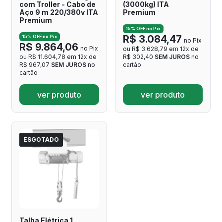
com Troller - Cabo de
(3000kg) ITA
Aço 9 m 220/380v ITA
Premium
Premium
15% OFF no Pix
R$ 3.084,47
15% OFF no Pix
no Pix
R$ 9.864,06
no Pix
ou R$ 3.628,79 em 12x de
ou R$ 11.604,78 em 12x de
R$ 302,40
SEM JUROS
no
R$ 967,07
SEM JUROS
no
cartão
cartão
ver produto
ver produto
ESGOTADO
Talha Elétrica 1