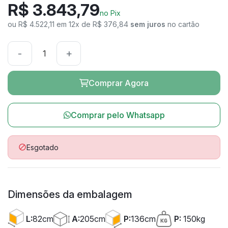
R$ 3.843,79
no Pix
ou R$ 4.522,11 em 12x de R$ 376,84
sem juros
no cartão
-
+
Comprar Agora
Comprar pelo Whatsapp
Esgotado

Dimensões da embalagem
A:
205cm
L:
82cm
P:
136cm
P:
150kg