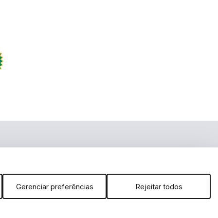
m
 no YouTube
arcas, dizeres, som, software, conjunto imagem, layout, trade dress,
É vedada qualquer reprodução, total ou parcial, de qualquer elemento
 da Lei. FERRAMENTAS DE A a Z DISTRIBUIDORA IMPORTAÇÃO E
 inclusão no carrinho não garante o preço e/ou a disponibilidade do
Gerenciar preferências
Rejeitar todos
ibilidade de estoque.