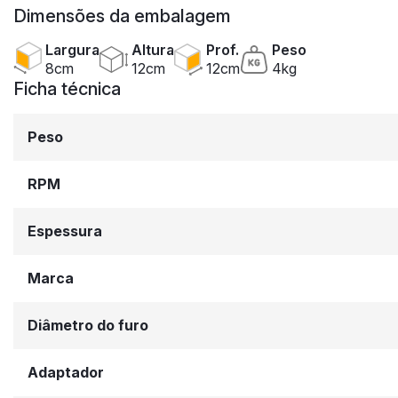
Dimensões da embalagem
Largura
Altura
Prof.
Peso
8cm
12cm
12cm
4kg
Ficha técnica
Peso
RPM
Espessura
Marca
Diâmetro do furo
Adaptador