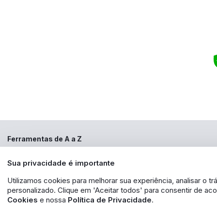
Ferramentas de A a Z
Copyright ©2000 - 2022
ferramentasdeaaz.com.br
, TODOS OS DIREITOS R
Sua privacidade é importante
aqui veiculados são de propriedade exclusiva da FERRAMENTAS DE A a Z
de identidade, sem expressa autorização. A violação de qualquer direi
EXPORTAÇÃO - EIRELI - CNPJ: 30.356.735/0001-13 - Estrada das Lágrimas 
Utilizamos cookies para melhorar sua experiência, analisar o 
produto. Caso os produtos apresentem divergências de valores, o preço v
personalizado. Clique em 'Aceitar todos' para consentir de a
Cookies
e nossa
Política de Privacidade
.