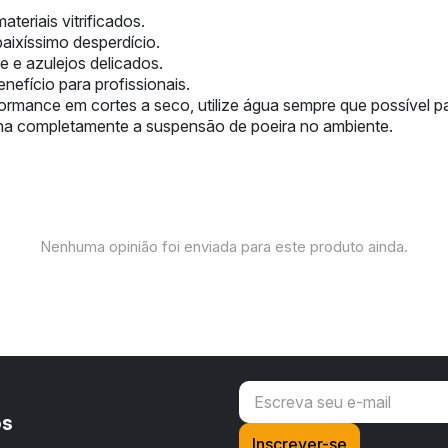
eriais vitrificados.
aixíssimo desperdício.
 e azulejos delicados.
efício para profissionais.
rmance em cortes a seco, utilize água sempre que possível par
ina completamente a suspensão de poeira no ambiente.
Nenhuma opinião foi enviada para este produto ainda.
os