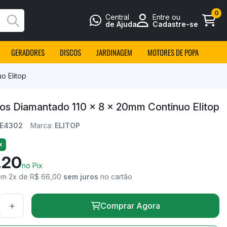
0
Central
Entre ou
Busca
de Ajuda
Cadastre-se
GERADORES
DISCOS
JARDINAGEM
MOTORES DE POPA
o Elitop
cos Diamantado 110 x 8 x 20mm Continuo Elitop
CE4302
Marca:
ELITOP
x
,20
no Pix
em 2x de R$ 66,00
sem juros
no cartão
+
Comprar Agora