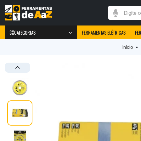
Digite o que v
CATEGORIAS
FERRAMENTAS ELÉTRICAS
FE
FERRAMENTAS
Início
Furadeiras Elétricas
Parafusadeiras Elétricas
Chave de Impacto
Marteletes elétricos
Peças e Acessórios
Máquinas de Solda