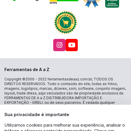
Acesse nosso Instagra
Acesse nosso canal
Ferramentas de A a Z
Copyright ©2000 - 2022
ferramentasdeaaz.com.br
, TODOS OS
DIREITOS RESERVADOS. Todo o conteúdo do site, todas as fotos,
imagens, logotipos, marcas, dizeres, som, software, conjunto imagem,
layout, trade dress, aqui veiculados são de propriedade exclusiva da
FERRAMENTAS DE A a Z DISTRIBUIDORA IMPORTAÇÃO E
EXPORTAÇÃO - EIRELI. ou de seus parceiros. É vedada qualquer
reprodução, total ou parcial, de qualquer elemento de identidade, sem
expressa autorização. A violação de qualquer direito mencionado
Sua privacidade é importante
implicará na responsabilização cível e criminal nos termos da Lei.
FERRAMENTAS DE A a Z DISTRIBUIDORA IMPORTAÇÃO E
Utilizamos cookies para melhorar sua experiência, analisar o
EXPORTAÇÃO - EIRELI - CNPJ: 30.356.735/0001-13 - Estrada das
tráfego e oferecer conteúdo personalizado. Clique em
Lágrimas 1986 loja 16 - Jd São Caetano - São Caetano do Sul - SP CEP