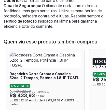
Coberturas:
Telhas de barro e cimento.
Dica de Segurança:
O diamante corta com extrema
facilidade, mas gera partículas. Utilize sempre óculos de
proteção, máscara contra pó e luvas. Respeite sempre o
sentido de rotação indicado na lâmina para garantir a
eficiência total do diamante.
Quem viu esse produto também comprou
ESGOTAD
Lâmina pa
x 3.0 x 2
Roçadeira Corta Grama a Gasolina
15% OFF no Pi
52cc, 2 Tempos, Potência 1.8HP TOSFL
R$ 25,
ou R$ 30,25 
17% OFF no Pix
R$ 522,50
De
por apenas:
R$ 433,93
no Pix
ou R$ 522,50 em 8x de R$ 63,81
SEM JUROS
no
cartão