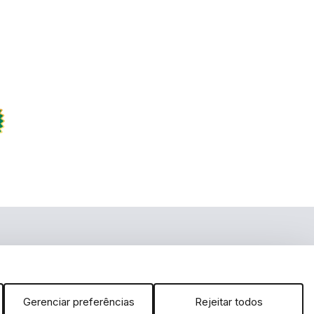
m
 no YouTube
arcas, dizeres, som, software, conjunto imagem, layout, trade dress,
É vedada qualquer reprodução, total ou parcial, de qualquer elemento
 da Lei. FERRAMENTAS DE A a Z DISTRIBUIDORA IMPORTAÇÃO E
 inclusão no carrinho não garante o preço e/ou a disponibilidade do
Gerenciar preferências
Rejeitar todos
ibilidade de estoque.