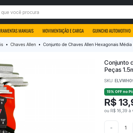
ocê procura
RRAMENTAS MANUAIS
MOVIMENTAÇÃO E CARGA
GUINCHO AUTOMOTIVO
is
Chaves Allen
Conjunto de Chaves Allen Hexagonais Média
Conjunto 
Peças 1.
SKU:
ELVWH0
15% OFF no Pi
R$ 13,
ou R$ 16,39 à 
-