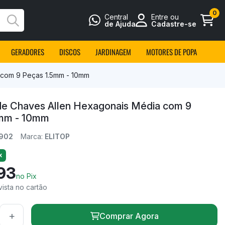
0
Central
Entre ou
Busca
de Ajuda
Cadastre-se
GERADORES
DISCOS
JARDINAGEM
MOTORES DE POPA
 com 9 Peças 1.5mm - 10mm
de Chaves Allen Hexagonais Média com 9
5mm - 10mm
902
Marca:
ELITOP
x
93
no Pix
vista no cartão
+
Comprar Agora