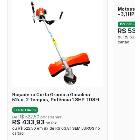
Motosserr
- 3,1 HP -
15% OFF no Pi
R$ 537
ou R$ 632,5
cartão
Roçadeira Corta Grama a Gasolina
52cc, 2 Tempos, Potência 1.8HP TOSFL
17% OFF no Pix
R$ 522,50
De
por apenas:
R$ 433,93
no Pix
ou R$ 522,50 em 8x de R$ 63,81
SEM JUROS
no
cartão