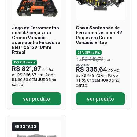
Jogo de Ferramentas
Caixa Sanfonada de
com 47 peças em
Ferramentas com 62
Cromo Vanádio,
Peças em Cromo
acompanha Furadeira
Vanadio Elitop
Elétrica 12v 10mm
Rttool
25% OFF no Pix
R$ 448,72
De
por
15% OFF no Pix
apenas:
R$ 821,67
R$ 335,64
no Pix
no Pix
ou R$ 966,67 em 12x de
ou R$ 448,72 em 6x de
R$ 80,56
SEM JUROS
no
R$ 65,81
SEM JUROS
no
cartão
cartão
ver produto
ver produto
ESGOTADO