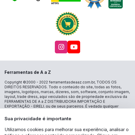
Acesse nosso Instagra
Acesse nosso canal
Ferramentas de A a Z
Copyright ©2000 - 2022
ferramentasdeaaz.com.br
, TODOS OS
DIREITOS RESERVADOS. Todo o conteúdo do site, todas as fotos,
imagens, logotipos, marcas, dizeres, som, software, conjunto imagem,
layout, trade dress, aqui veiculados são de propriedade exclusiva da
FERRAMENTAS DE A a Z DISTRIBUIDORA IMPORTAÇÃO E
EXPORTAÇÃO - EIRELI. ou de seus parceiros. É vedada qualquer
reprodução, total ou parcial, de qualquer elemento de identidade, sem
expressa autorização. A violação de qualquer direito mencionado
Sua privacidade é importante
implicará na responsabilização cível e criminal nos termos da Lei.
FERRAMENTAS DE A a Z DISTRIBUIDORA IMPORTAÇÃO E
Utilizamos cookies para melhorar sua experiência, analisar o
EXPORTAÇÃO - EIRELI - CNPJ: 30.356.735/0001-13 - Estrada das