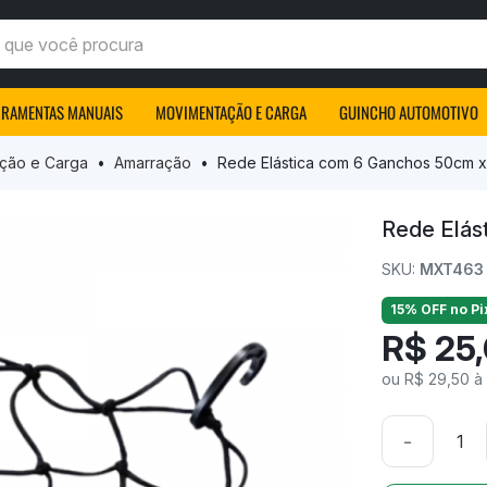
ocê procura
RRAMENTAS MANUAIS
MOVIMENTAÇÃO E CARGA
GUINCHO AUTOMOTIVO
ção e Carga
Amarração
Rede Elástica com 6 Ganchos 50cm
Rede Elá
SKU:
MXT463
15% OFF no Pi
R$ 25
ou R$ 29,50 à 
-