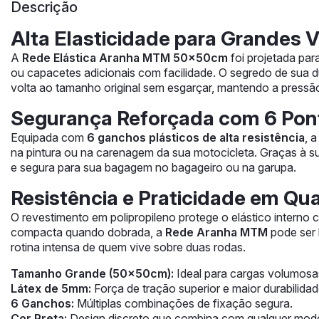
Descrição
Alta Elasticidade para Grandes 
A
Rede Elástica Aranha MTM 50x50cm
foi projetada par
ou capacetes adicionais com facilidade. O segredo de sua d
volta ao tamanho original sem esgarçar, mantendo a pressã
Segurança Reforçada com 6 Po
Equipada com
6 ganchos plásticos de alta resistência
, 
na pintura ou na carenagem da sua motocicleta. Graças à s
e segura para sua bagagem no bagageiro ou na garupa.
Resistência e Praticidade em Qu
O revestimento em polipropileno protege o elástico interno
compacta quando dobrada, a
Rede Aranha MTM
pode ser 
rotina intensa de quem vive sobre duas rodas.
Tamanho Grande (50x50cm):
Ideal para cargas volumosa
Látex de 5mm:
Força de tração superior e maior durabilidad
6 Ganchos:
Múltiplas combinações de fixação segura.
Cor Preta:
Design discreto que combina com qualquer mod