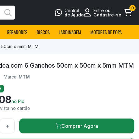
0
Central
Entre ou
Busca
de Ajuda
Cadastre-se
GERADORES
DISCOS
JARDINAGEM
MOTORES DE POPA
 x 50cm x 5mm MTM
stica com 6 Ganchos 50cm x 50cm x 5mm MTM
Marca:
MTM
x
,08
no Pix
vista no cartão
+
Comprar Agora