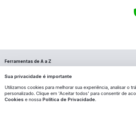
Ferramentas de A a Z
Copyright ©2000 - 2022
ferramentasdeaaz.com.br
, TODOS OS DIREITOS R
Sua privacidade é importante
aqui veiculados são de propriedade exclusiva da FERRAMENTAS DE A a Z
de identidade, sem expressa autorização. A violação de qualquer direi
EXPORTAÇÃO - EIRELI - CNPJ: 30.356.735/0001-13 - Estrada das Lágrimas 
Utilizamos cookies para melhorar sua experiência, analisar o 
produto. Caso os produtos apresentem divergências de valores, o preço v
personalizado. Clique em 'Aceitar todos' para consentir de a
Cookies
e nossa
Política de Privacidade
.