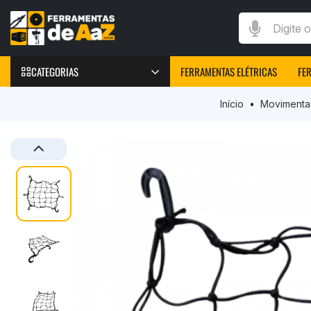
Digite o que v
CATEGORIAS
FERRAMENTAS ELÉTRICAS
FE
FERRAMENTAS
Início
Movimenta
Furadeiras Elétricas
Parafusadeiras Elétricas
Chave de Impacto
Marteletes elétricos
Peças e Acessórios
Máquinas de Solda