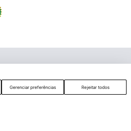
m
 no YouTube
arcas, dizeres, som, software, conjunto imagem, layout, trade dress,
É vedada qualquer reprodução, total ou parcial, de qualquer elemento
 da Lei. FERRAMENTAS DE A a Z DISTRIBUIDORA IMPORTAÇÃO E
 inclusão no carrinho não garante o preço e/ou a disponibilidade do
Gerenciar preferências
Rejeitar todos
ibilidade de estoque.