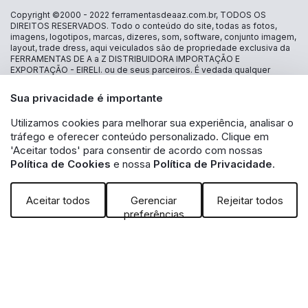
Copyright ©2000 - 2022
ferramentasdeaaz.com.br
, TODOS OS
DIREITOS RESERVADOS. Todo o conteúdo do site, todas as fotos,
imagens, logotipos, marcas, dizeres, som, software, conjunto imagem,
layout, trade dress, aqui veiculados são de propriedade exclusiva da
FERRAMENTAS DE A a Z DISTRIBUIDORA IMPORTAÇÃO E
EXPORTAÇÃO - EIRELI. ou de seus parceiros. É vedada qualquer
reprodução, total ou parcial, de qualquer elemento de identidade, sem
expressa autorização. A violação de qualquer direito mencionado
Sua privacidade é importante
implicará na responsabilização cível e criminal nos termos da Lei.
FERRAMENTAS DE A a Z DISTRIBUIDORA IMPORTAÇÃO E
Utilizamos cookies para melhorar sua experiência, analisar o
EXPORTAÇÃO - EIRELI - CNPJ: 30.356.735/0001-13 - Estrada das
tráfego e oferecer conteúdo personalizado. Clique em
Lágrimas 1986 loja 16 - Jd São Caetano - São Caetano do Sul - SP CEP
09580-500 - A inclusão no carrinho não garante o preço e/ou a
'Aceitar todos' para consentir de acordo com nossas
disponibilidade do produto. Caso os produtos apresentem
Política de Cookies
e nossa
Política de Privacidade
.
divergências de valores, o preço válido é o exibido na tela de
pagamento. Vendas sujeitas a análise e disponibilidade de estoque.
Aceitar todos
Gerenciar
Rejeitar todos
preferências
Powered by: